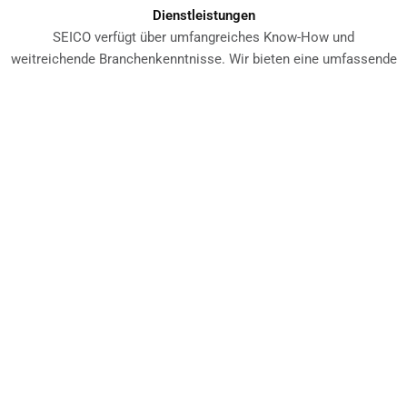
Dienstleistungen
SEICO verfügt über umfangreiches Know-How und
weitreichende Branchenkenntnisse. Wir bieten eine umfassende
Palette von Dienstleistungen, einschließlich Projektdesign und -
management, After-Sales-Service und Mietgeräten.
Lösungen
SEICO schafft innovative Lösungen, um die Herausforderungen
unseres modernen Lebens zu meistern. Unsere Heiz- und
Kühlsysteme finden Anwendung in verschiedenen Branchen, zum
Beispiel die Kunststoff-, Chemie-, Papier-, Maschinenbau- und
Fahrzeugindustrie..
Unsere
Neuigkeiten