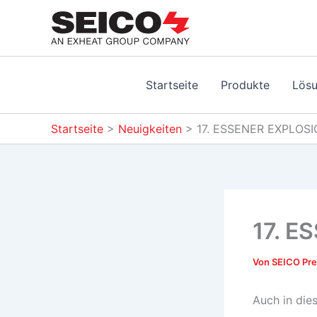
Zum
Inhalt
springen
Startseite
Produkte
Lös
Startseite
>
Neuigkeiten
>
17. ESSENER EXPLO
17. 
Von
SEICO Pre
Auch in die