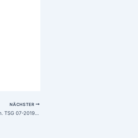
NÄCHSTER
Zertifizierung gem. TSG 07-2019 mit der China Manufacturing License (CML) für Erhitzer, Elektro-Erhitzer und Druckbehälter mit Endverbleib P.R China - CML for Boiler und CML for Pressure Vessel