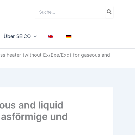
Search
for:
Über SEICO
ess heater (without Ex/Exe/Exd) for gaseous and
ous and liquid
gasförmige und