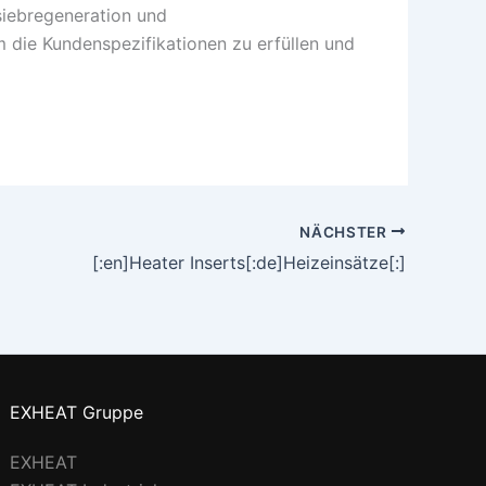
siebregeneration und
die Kundenspezifikationen zu erfüllen und
NÄCHSTER
[:en]Heater Inserts[:de]Heizeinsätze[:]
EXHEAT Gruppe
EXHEAT