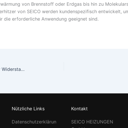
wärmung von Brennstoff oder Erdgas bis hin zu Molekular
hitzer von SEICO werden kundenspezifisch entwickelt, um 
für die erforderliche Anwendung geeignet sind.
[:en]Electrical / Braking Resistors[:de]Elektrischer Widerstand / Bremswiderstand[:zh]Elektrischer Widerstandsheizer / Bremswiderstand[:]
Nützliche Links
Kontakt
Datenschutzerklärun
SEICO HEIZUNGEN