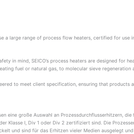
 large range of process flow heaters, certified for use in 
safety in mind, SEICO’s process heaters are designed for he
eating fuel or natural gas, to molecular sieve regeneration 
red to meet client specification, ensuring that products are
n eine große Auswahl an Prozessdurchflusserhitzern, die f
r Klasse I, Div 1 oder Div 2 zertifiziert sind. Die Prozess
ckelt und sind für das Erhitzen vieler Medien ausgelegt und