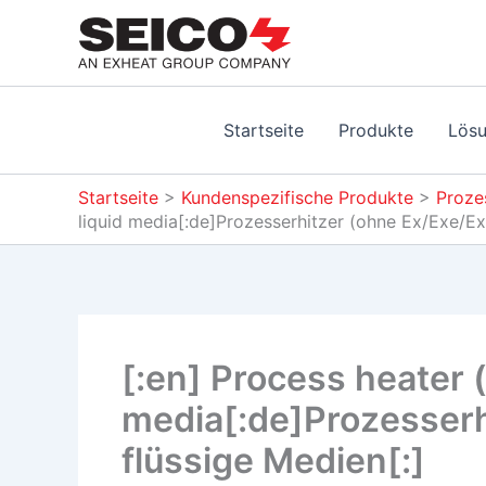
Zum
Inhalt
springen
Startseite
Produkte
Lös
Startseite
>
Kundenspezifische Produkte
>
Proze
liquid media[:de]Prozesserhitzer (ohne Ex/Exe/Ex
[:en] Process heater 
media[:de]Prozesserh
flüssige Medien[:]