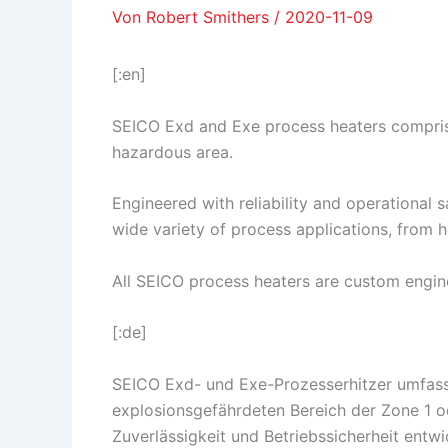
Von
Robert Smithers
/
2020-11-09
[:en]
SEICO Exd and Exe process heaters comprise a
hazardous area.
Engineered with reliability and operational 
wide variety of process applications, from h
All SEICO process heaters are custom enginee
[:de]
SEICO Exd- und Exe-Prozesserhitzer umfasse
explosionsgefährdeten Bereich der Zone 1 ode
Zuverlässigkeit und Betriebssicherheit entwi