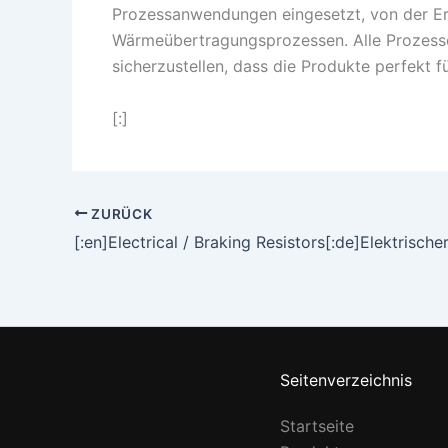
Prozessanwendungen eingesetzt, von der Er
Wärmeübertragungsprozessen. Alle Prozesser
sicherzustellen, dass die Produkte perfekt 
[:]
ZURÜCK
Seitenverzeichnis
Startseite