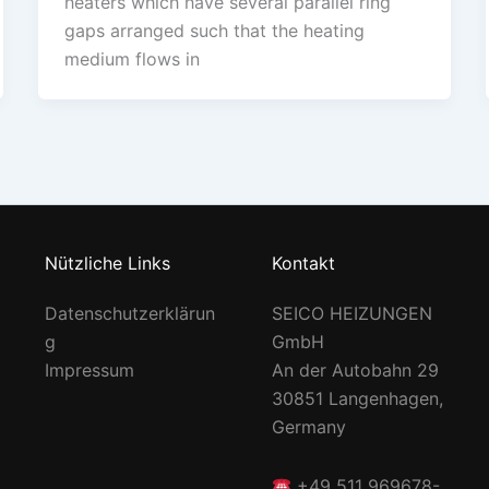
heaters which have several parallel ring
gaps arranged such that the heating
medium flows in
Nützliche Links
Kontakt
Datenschutzerklärun
SEICO HEIZUNGEN
g
GmbH
Impressum
An der Autobahn 29
30851 Langenhagen,
Germany
+49 511 969678-