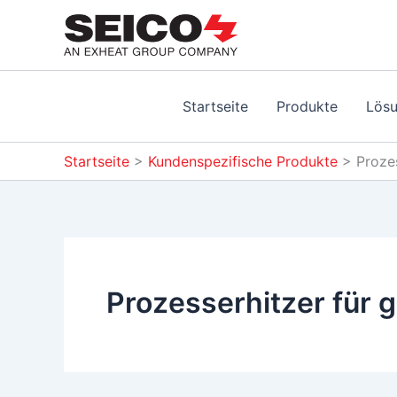
Zum
Inhalt
springen
Startseite
Produkte
Lös
Startseite
>
Kundenspezifische Produkte
>
Proze
Prozesserhitzer für 