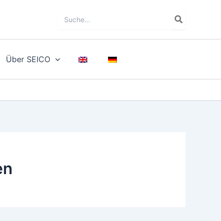
Search
for:
Über SEICO
en