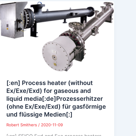
[:en] Process heater (without
Ex/Exe/Exd) for gaseous and
liquid media[:de]Prozesserhitzer
(ohne Ex/Exe/Exd) für gasförmige
und flüssige Medien[:]
Robert Smithers
/
2020-11-09