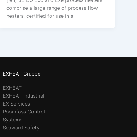
[:en] SEICO Exd and Exe process heaters
comprise a large range of process flow
heaters, certified for use in a
EXHEAT Gruppe
EXHEAT
EXHEAT Industrial
EX Services
Roomfoss Control
Systems
Seaward Safety