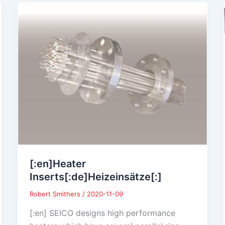
[:en]Heater
Inserts[:de]Heizeinsätze[:]
Robert Smithers
/
2020-11-09
[:en] SEICO designs high performance