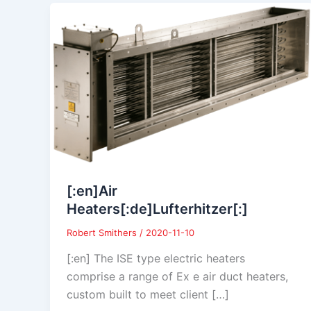
[:en]Air
Heaters[:de]Lufterhitzer[:]
Robert Smithers
/
2020-11-10
[:en] The ISE type electric heaters
comprise a range of Ex e air duct heaters,
custom built to meet client […]