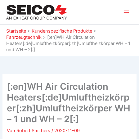
Zum
Inhalt
springen
Startseite
>
Kundenspezifische Produkte
>
Fahrzeugtechnik
>
[:en]WH Air Circulation
Heaters[:de]Umluftheizkörper[:zh]Umluftheizkörper WH – 1
und WH – 2[:]
[:en]WH Air Circulation
Heaters[:de]Umluftheizkörp
er[:zh]Umluftheizkörper WH
– 1 und WH – 2[:]
Von
Robert Smithers
/
2020-11-09